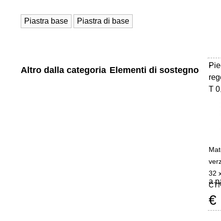
Piastra base
Piastra di base
Pie
-
Altro dalla categoria
Elementi di sostegno
reg
T 0
Mat
verz
32 
a p
CTN
€