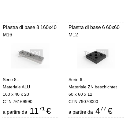
Piastra di base 8 160x40
Piastra di base 6 60x60
M16
M12
Serie 8--
Serie 6--
Materiale ALU
Materiale ZN beschichtet
160 x 40 x 20
60 x 60 x 12
CTN 76169990
CTN 79070000
71
77
11
€
4
€
a partire da
a partire da