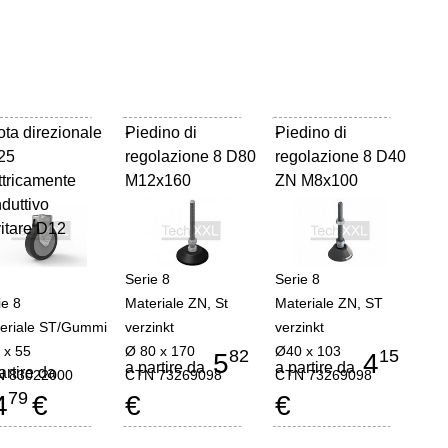
ta direzionale
Piedino di
-
Piedino di
-
25
regolazione 8 D80
regolazione 8 D40
ttricamente
M12x160
ZN M8x100
duttivo
itare D12
Serie 8
Serie 8
ie 8
Materiale ZN, St
Materiale ZN, ST
eriale ST/Gummi
verzinkt
verzinkt
 x 55
Ø 80 x 170
Ø40 x 103
82
15
5
4
a partire da
a partire da
artire da
 83022000
CTN 73269098
CTN 73269098
79
4
€
€
€