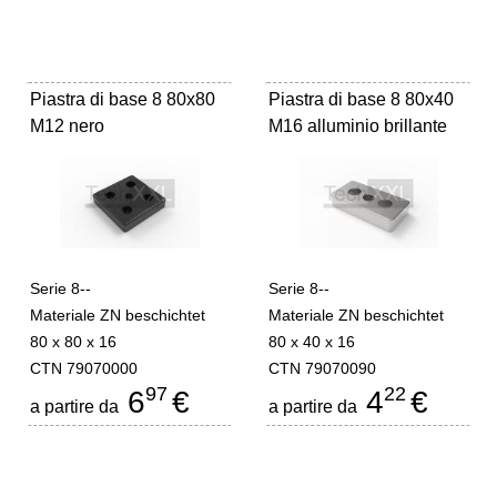
Piastra di base 8 80x80
Piastra di base 8 80x40
M12 nero
M16 alluminio brillante
Serie 8--
Serie 8--
Materiale ZN beschichtet
Materiale ZN beschichtet
80 x 80 x 16
80 x 40 x 16
CTN 79070000
CTN 79070090
97
22
6
€
4
€
a partire da
a partire da