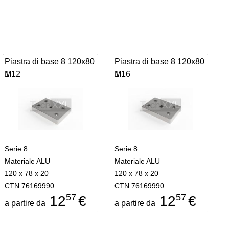
Piastra di base 8 120x80
Piastra di base 8 120x80
M12
1
M16
1
Serie 8
Serie 8
Materiale ALU
Materiale ALU
120 x 78 x 20
120 x 78 x 20
CTN 76169990
CTN 76169990
57
57
12
€
12
€
a partire da
a partire da