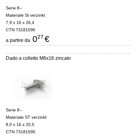
Serie 8--
Materiale St verzinkt
7,9 x 16 x 26,4
CTN 73181590
27
0
€
a partire da
Dado a colletto M6x16 zincato
Serie 8--
Materiale ST verzinkt
8,0 x 16 x 20,5
CTN 73181590