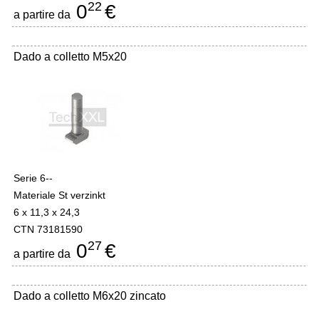
22
0
€
a partire da
Dado a colletto M5x20
Serie 6--
Materiale St verzinkt
6 x 11,3 x 24,3
CTN 73181590
27
0
€
a partire da
Dado a colletto M6x20 zincato