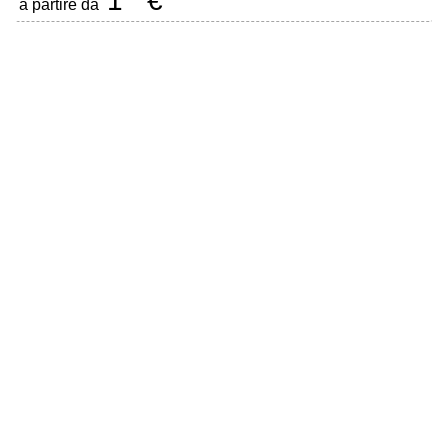
1
€
a partire da