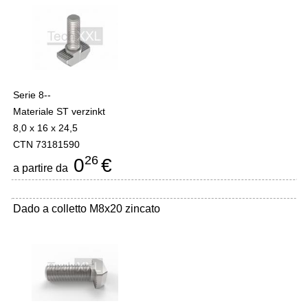
Serie 8--
Materiale ST verzinkt
8,0 x 16 x 24,5
CTN 73181590
26
0
€
a partire da
Dado a colletto M8x20 zincato