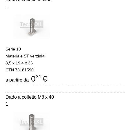
1
Serie 10
Materiale ST verzinkt
8,5 x 19,4 x 36
CTN 73181590
31
0
€
a partire da
Dado a colletto M8 x 40
1