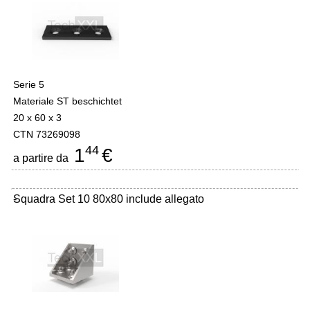
Serie 5
Materiale ST beschichtet
20 x 60 x 3
CTN 73269098
44
1
€
a partire da
Squadra Set 10 80x80 include allegato
-