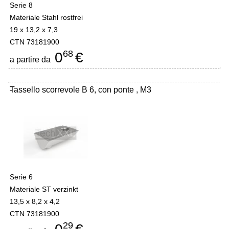
Serie 8
Materiale Stahl rostfrei
19 x 13,2 x 7,3
CTN 73181900
68
0
€
a partire da
Tassello scorrevole B 6, con ponte , M3
-
Serie 6
Materiale ST verzinkt
13,5 x 8,2 x 4,2
CTN 73181900
29