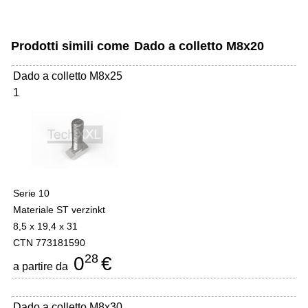
Prodotti simili come
Dado a colletto M8x20
Dado a colletto M8x25
1
Serie 10
Materiale ST verzinkt
8,5 x 19,4 x 31
CTN 773181590
28
0
€
a partire da
Dado a colletto M8x30