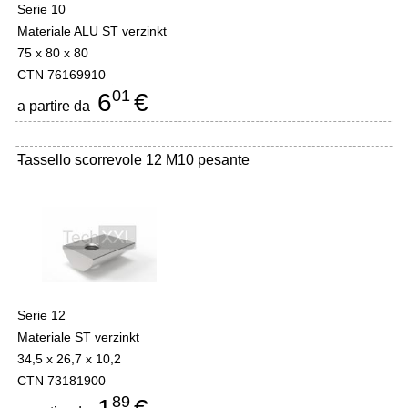
Serie 10
Materiale ALU ST verzinkt
75 x 80 x 80
CTN 76169910
01
6
€
a partire da
Tassello scorrevole 12 M10 pesante
-
Serie 12
Materiale ST verzinkt
34,5 x 26,7 x 10,2
CTN 73181900
89