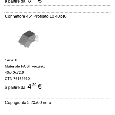
0
€
a partire da
Connettore 45° Profilato 10 40x40
-
Serie 10
Materiale PA/ST verzinkt
40x40x72,6
CTN 76169910
24
4
€
a partire da
Coprigiunto 5 20x60 nero
-