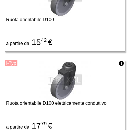
Ruota orientabile D100
42
15
€
a partire da
I-Typ
Ruota orientabile D100 elettricamente conduttivo
79
17
€
a partire da