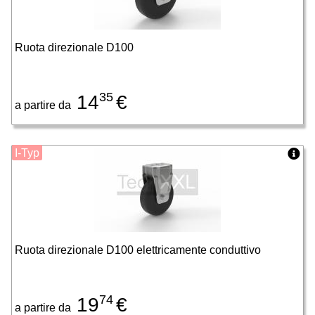
Ruota direzionale D100
35
14
€
a partire da
I-Typ
Ruota direzionale D100 elettricamente conduttivo
74
19
€
a partire da