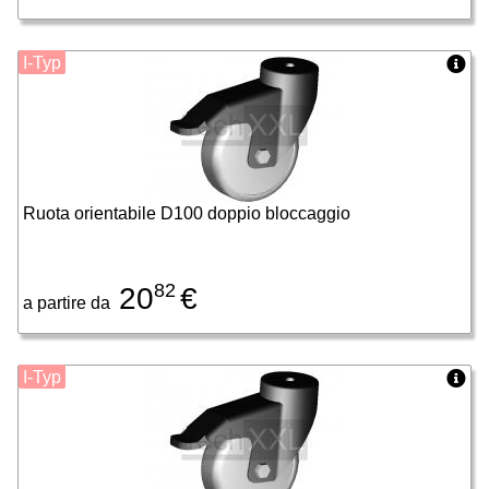
I-Typ
Ruota orientabile D100 doppio bloccaggio
82
20
€
a partire da
I-Typ