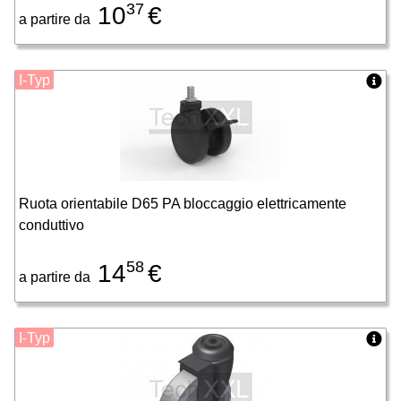
37
10
€
a partire da
I-Typ
Ruota orientabile D65 PA bloccaggio elettricamente
conduttivo
58
14
€
a partire da
I-Typ