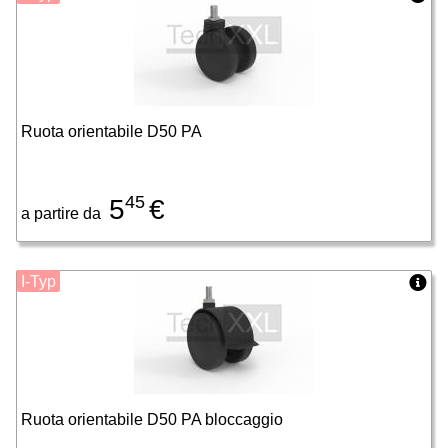
Ruota orientabile D50 PA
45
5
€
a partire da
I-Typ
Ruota orientabile D50 PA bloccaggio