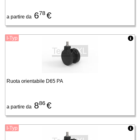
78
6
€
a partire da
I-Typ
Ruota orientabile D65 PA
86
8
€
a partire da
I-Typ