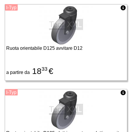
I-Typ
Ruota orientabile D125 avvitare D12
33
18
€
a partire da
I-Typ