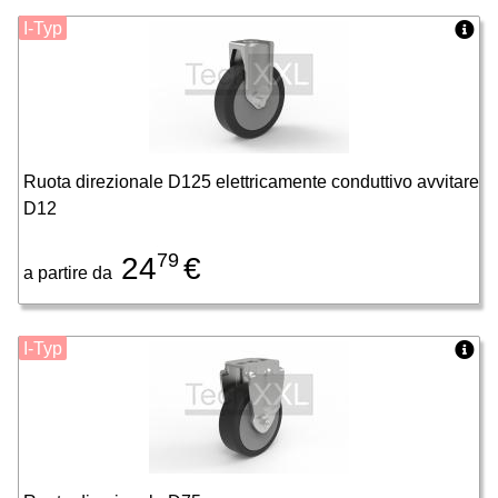
I-Typ
Ruota direzionale D125 elettricamente conduttivo avvitare
D12
79
24
€
a partire da
I-Typ