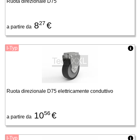
Ruota direzionale D75
27
8
€
a partire da
I-Typ
Ruota direzionale D75 elettricamente conduttivo
56
10
€
a partire da
I-Typ