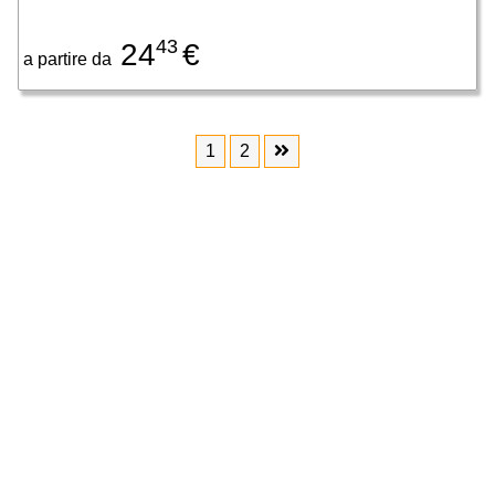
43
24
€
a partire da
1
2