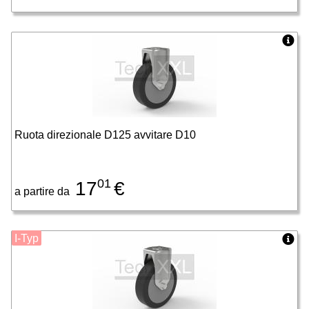
Ruota direzionale D125 avvitare D10
01
17
€
a partire da
I-Typ