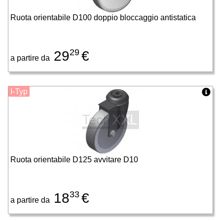
Ruota orientabile D100 doppio bloccaggio antistatica
29
29
€
a partire da
I-Typ
Ruota orientabile D125 avvitare D10
33
18
€
a partire da