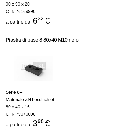
90 x 90 x 20
CTN 76169990
32
6
€
a partire da
Piastra di base 8 80x40 M10 nero
Serie 8--
Materiale ZN beschichtet
80 x 40 x 16
CTN 79070000
98
3
€
a partire da