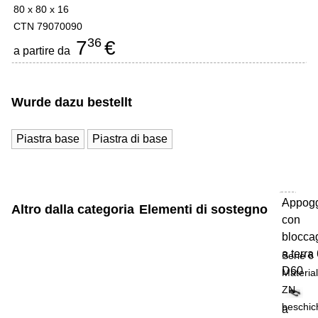
80 x 80 x 16
CTN 79070090
36
7
€
a partire da
Wurde dazu bestellt
Piastra base
Piastra di base
Appog
-
Altro dalla categoria
Elementi di sostegno
con
blocca
a terra
Serie 6
D60
Materia
ZN
beschic
a