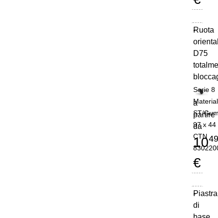
Ruota
-
orienta
D75
totalm
blocca
Serie 8
Materia
a
ST/Gu
partire
97 x 44
da
CTN
4
10
830220
€
Piastra
-
di
base