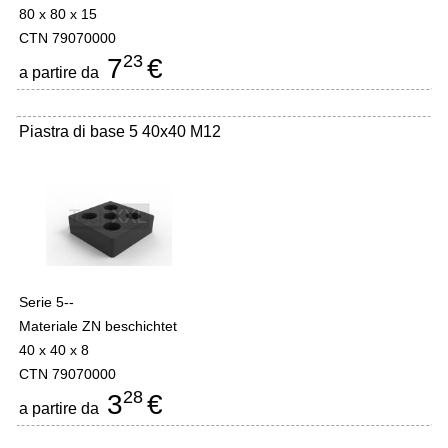
80 x 80 x 15
CTN 79070000
23
7
€
a partire da
Piastra di base 5 40x40 M12
Serie 5--
Materiale ZN beschichtet
40 x 40 x 8
CTN 79070000
28
3
€
a partire da