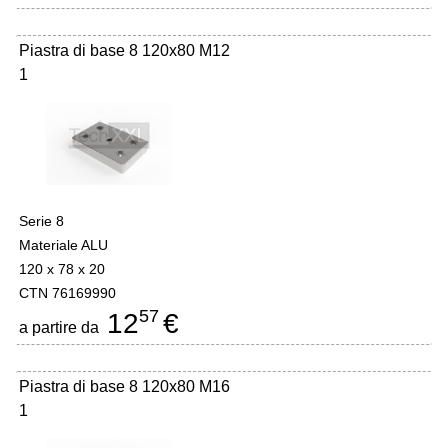
Piastra di base 8 120x80 M12
1
Serie 8
Materiale ALU
120 x 78 x 20
CTN 76169990
57
12
€
a partire da
Piastra di base 8 120x80 M16
1