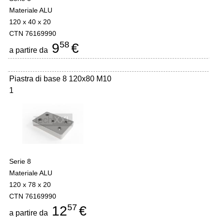
Materiale ALU
120 x 40 x 20
CTN 76169990
58
9
€
a partire da
Piastra di base 8 120x80 M10
1
Serie 8
Materiale ALU
120 x 78 x 20
CTN 76169990
57
12
€
a partire da