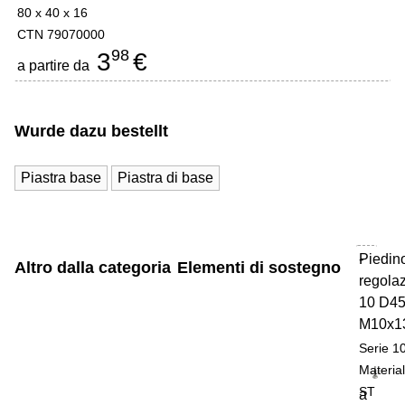
80 x 40 x 16
CTN 79070000
98
3
€
a partire da
Wurde dazu bestellt
Piastra base
Piastra di base
Piedino
-
Altro dalla categoria
Elementi di sostegno
regola
10 D4
M10x1
Serie 1
Materia
ST
a