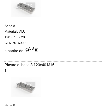
Serie 8
Materiale ALU
120 x 40 x 20
CTN 76169990
58
9
€
a partire da
Piastra di base 8 120x40 M16
1
Serie 8